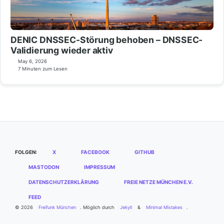
DENIC DNSSEC-Störung behoben – DNSSEC-
Validierung wieder aktiv
May 6, 2026
7 Minuten zum Lesen
FOLGEN:
X
FACEBOOK
GITHUB
MASTODON
IMPRESSUM
DATENSCHUTZERKLÄRUNG
FREIE NETZE MÜNCHEN E.V.
FEED
© 2026
Freifunk München
. Möglich durch
Jekyll
&
Minimal Mistakes
.